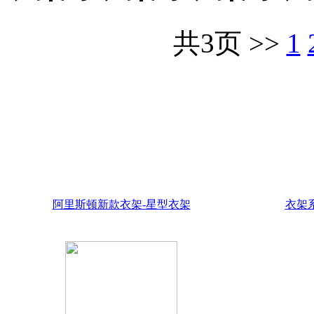
共3页 >>
1
阿里斯顿新款衣架-星型衣架
衣架